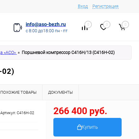
Вход
Регистрация
info@aso-bezh.ru
0
0
0
с 8:00 до18:00 пн - пт
а «АСО»
Поршневой компрессор С416Н/13 (С416Н-02)
02)
ПОХОЖИЕ ТОВАРЫ
ДОКУМЕНТЫ
266 400 руб.
Артикул:
С416Н-02
Купить