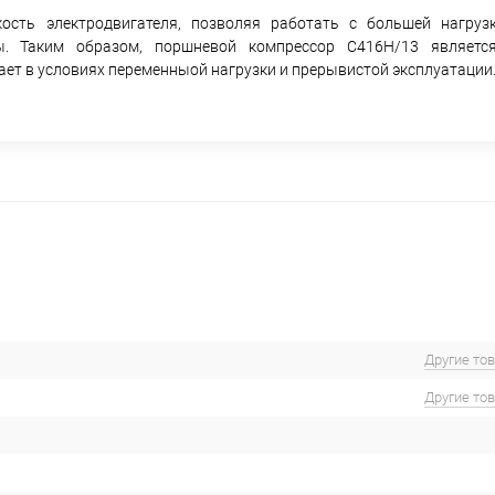
сть электродвигателя, позволяя работать с большей нагрузк
ы. Таким образом, поршневой компрессор С416Н/13 являет
ет в условиях переменныой нагрузки и прерывистой эксплуатации
Другие то
Другие то