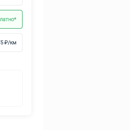
латно*
75 ₽/км