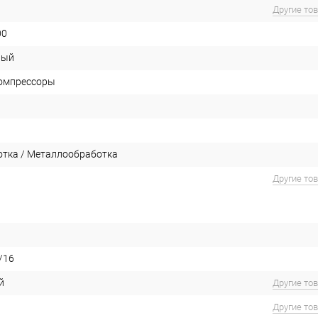
Другие то
00
ный
омпрессоры
тка / Металлообработка
Другие то
/16
й
Другие то
Другие то