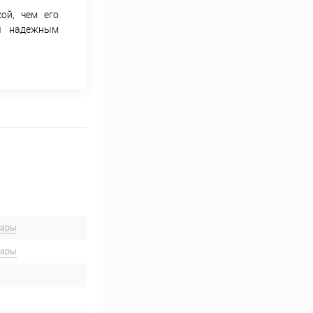
ой, чем его
ся надежным
.
вары
вары