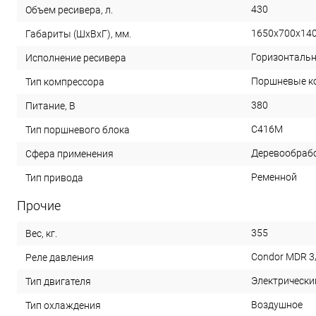
430
Объем ресивера, л.
1650х700х14
Габариты (ШхВхГ), мм.
Горизонталь
Исполнение ресивера
Поршневые к
Тип компрессора
380
Питание, В
С416М
Тип поршневого блока
Деревообрабо
Сфера применения
Ременной
Тип привода
Прочие
355
Вес, кг.
Condor MDR 3
Реле давления
Электрически
Тип двигателя
Воздушное
Тип охлаждения