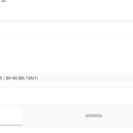
 шт.
) / ВК-90 (ВК-74М1)
ОПЛАТА