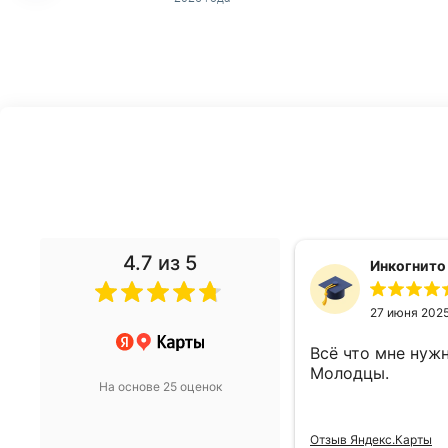
4.7
из 5
денис Ф.
Инкогнито
19 мая 2022
27 июня 202
й выбор компрессоров ,
Всё что мне нужн
выбрать и сразу купить
Молодцы.
На основе 25 оценок
декс.Карты
Отзыв Яндекс.Карты