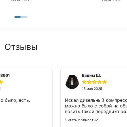
Отзывы
 8661
Вадим Ш.
5
15 мая 2025
о было, есть.
Искал дизельный компрес
можно было с собой на об
возить.Такой,передвижной
такой вариант.Тут нашел у
Читать полностью
подходящую модель.Взял,