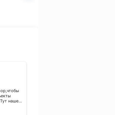
Алексей
29 сентября 2024
сор,чтобы
Надо приезжать с готовым решение
ъекты
по оборудованию, Компетентность
.Тут нашел
хорошая
 них
теперь