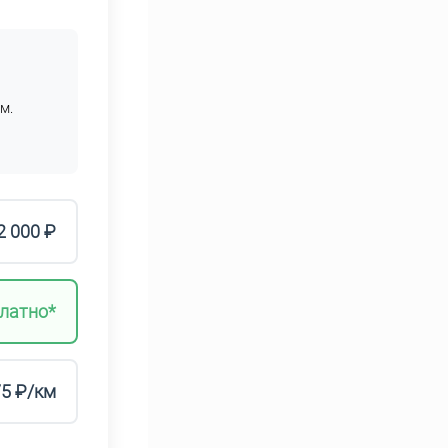
м.
2 000 ₽
латно*
75 ₽/км