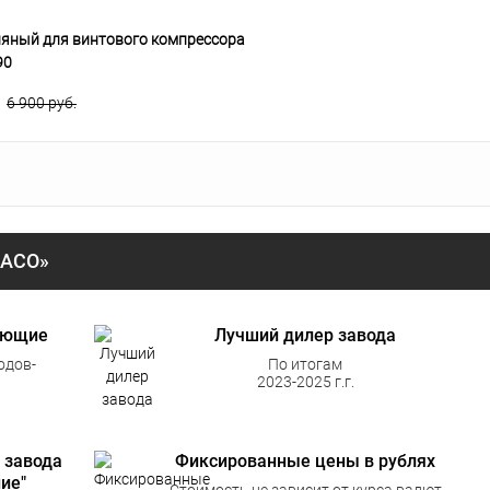
яный для винтового компрессора
90
.
6 900 руб.
«АСО»
ующие
Лучший дилер завода
одов-
По итогам
2023-2025 г.г.
 завода
Фиксированные цены в рублях
ие"