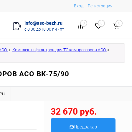
Вход
Регистрация
info@aso-bezh.ru
0
0
0
с 8:00 до18:00 пн - пт
 АСО
Комплекты фильтров для ТО компрессоров АСО
РОВ АСО ВК-75/90
АРЫ
32 670 руб.
Предзаказ