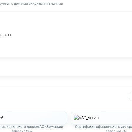
руется с другими скидками и акциями
оплаты
 официального дилера АО «Бежецкий
Сертификат официального дилер
завод «АСО»
завод «АСО»