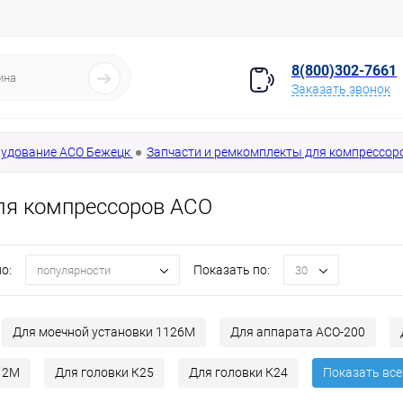
8(800)302-7661
Заказать звонок
удование АСО Бежецк
Запчасти и ремкомплекты для компрессор
ля компрессоров АСО
о:
Показать по:
популярности
30
Для моечной установки 1126М
Для аппарата АСО-200
12М
Для головки К25
Для головки К24
Показать все