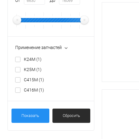
От
До
Применение запчастей
К24М
(1)
К25М
(1)
С415М
(1)
С416М
(1)
Показать
Сбросить