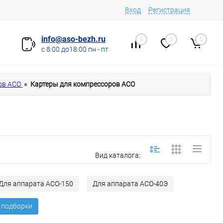
Вход
Регистрация
info@aso-bezh.ru
0
0
0
с 8:00 до18:00 пн - пт
ов АСО
Картеры для компрессоров АСО
Вид каталога:
Для аппарата АСО-150
Для аппарата АСО-40Э
 подборки