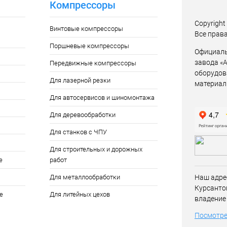
Компрессоры
Copyrigh
Винтовые компрессоры
Все прав
Поршневые компрессоры
Официаль
завода «
Передвижные компрессоры
оборудов
Для лазерной резки
материал
Для автосервисов и шиномонтажа
Для деревообработки
Для станков с ЧПУ
Для строительных и дорожных
е
работ
Для металлообработки
Наш адре
Курсанто
е
Для литейных цехов
владение
Посмотре