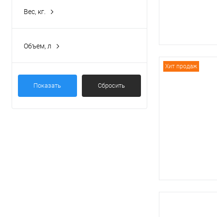
Вес, кг.
18
(1)
20
(1)
Объем, л
20
(1)
Хит продаж
5
(2)
Показать
Сбросить