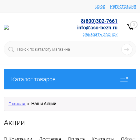
Вход
Регистрация
8(800)302-7661
0
info@aso-bezh.ru
Заказать звонок
Каталог товаров
Главная
Наши Акции
Акции
О Компании
Доставка
Оплата
Контакты
Обратна