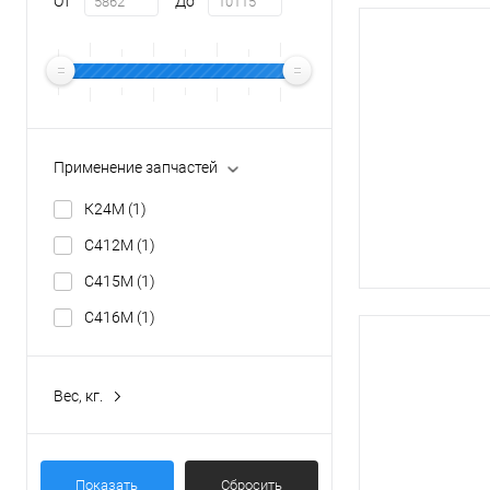
От
До
Применение запчастей
К24М
(1)
С412М
(1)
С415М
(1)
С416М
(1)
Вес, кг.
4,97
(1)
Показать
Сбросить