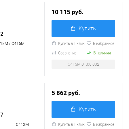
10 115 руб.
Купить
02
Купить в 1 клик
В избранное
15М / С416М
Сравнение
В наличии
С415М.01.00.002
5 862 руб.
Купить
17
Купить в 1 клик
В избранное
С412М