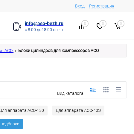
Вход
Регистрация
info@aso-bezh.ru
0
0
0
с 8:00 до18:00 пн - пт
ов АСО
Блоки цилиндров для компрессоров АСО
Вид каталога:
Для аппарата АСО-150
Для аппарата АСО-40Э
 подборки