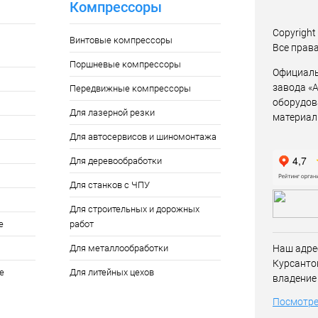
Компрессоры
Copyrigh
Винтовые компрессоры
Все прав
Поршневые компрессоры
Официаль
завода «
Передвижные компрессоры
оборудов
Для лазерной резки
материал
Для автосервисов и шиномонтажа
Для деревообработки
Для станков с ЧПУ
Для строительных и дорожных
е
работ
Для металлообработки
Наш адре
Курсанто
е
Для литейных цехов
владение
Посмотре