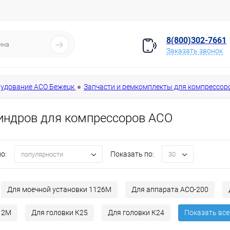
8(800)302-7661
Заказать звонок
удование АСО Бежецк
Запчасти и ремкомплекты для компрессор
индров для компрессоров АСО
о:
Показать по:
популярности
30
Для моечной установки 1126М
Для аппарата АСО-200
12М
Для головки К25
Для головки К24
Показать все