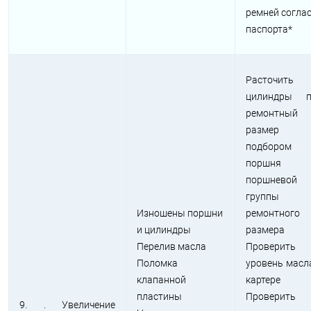
ремней согла
паспорта*
Расточить
цилиндры п
ремонтный
размер
подбором
поршня
поршневой
группы
Изношены поршни
ремонтного
и цилиндры
размера
Перелив масла
Проверить
Поломка
уровень масл
клапанной
картере
пластины
Проверить
9. . Увеличение