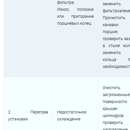
фильтра;
заменить
Износ, поломка
фильтроэлем
или пригорание
Прочистить
поршневых колец.
канавки
поршне,
проверить за
в стыке кол
заменить
кольца п
необходимос
Очистить
загрязненные
поверхности
крышек
2. Перегрев
Недостаточное
цилиндров
установки
охлаждение
проверить
направление