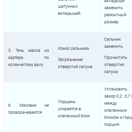
вкладыши
шатунных
заменить 
вкладышей
ремонтный
размер
Сальник
заменить
Износ сальника
5. Течь масла из
картера по
Прочистить
Загрязнение
коленчатому валу
отверстия
отверстий сапуна
сапуна
Установить
зазор 0,2...0,7
Поршень
между
6. Маховик не
упирается в
клапанным
проворачивается
клапанный блок
блоком и гор
поршня