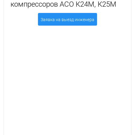
компрессоров АСО К24М, К25М
Заявка на выезд инженера