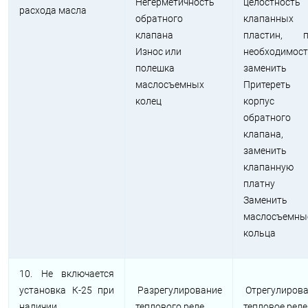
Негерметичность
целостность
расхода масла
обратного
клапанных
клапана
пластин, п
Износ или
необходимос
полешка
заменить
маслосъемных
Притереть
колец
корпус
обратного
клапана,
заменить
клапанную
платну
Заменить
маслосъемны
кольца
10. Не включается
установка К-25 при
Разрегулирование
Отрегулиров
наличии
теплового реле
тепловое реле