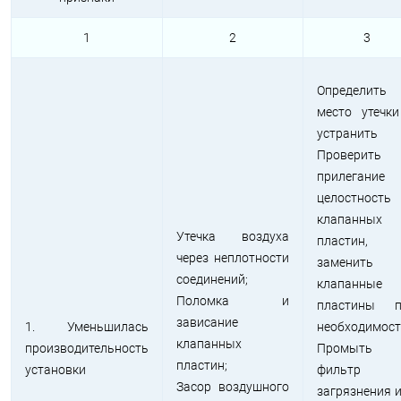
1
2
3
Определить
место утечк
устранить
Проверить
прилегание
целостность
клапанных
Утечка воздуха
пластин,
через неплотности
заменить
соединений;
клапанные
Поломка и
пластины п
зависание
1. Уменьшилась
необходимос
клапанных
производительность
Промыть
пластин;
установки
фильтр 
Засор воздушного
загрязнения 