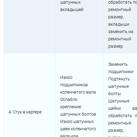
шатунных
обработать п
вкладышей
ремонтный
размер,
вкладыши
заменить на
ремонтный
размер
Заменить
подшипники
Износ
Подтянуть
подшипников
шатунные
коленчатого вала
болты
Ослабло
Шатунные
крепление
шейки ва
4. Стук в картере
шатунных болтов
обработать 
Износ шатунных
ремонтный
шеек коленчатого
размер,
вала или