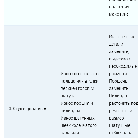
вращения
маховика
Изношенные
детали
заменить,
выдержав
необходимые
Износ поршневого
размеры
пальца или втулки
Поршень
верхней головки
заменить.
шатуна
Цилиндр
Износ поршня и
расточить по
3. Стук в цилиндре
цилиндра
ремонтный
Износ шатунных
размер
шеек коленчатого
Шатунные
вала или
шейки вала