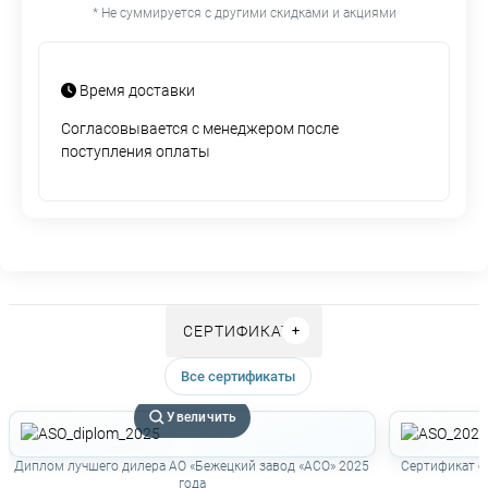
* Не суммируется с другими скидками и акциями
Время доставки
Согласовывается с менеджером после
поступления оплаты
СЕРТИФИКАТЫ
Все сертификаты
Увеличить
Диплом лучшего дилера АО «Бежецкий завод «АСО» 2025
Сертификат о
года