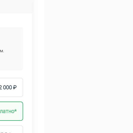
м.
2 000 ₽
латно*