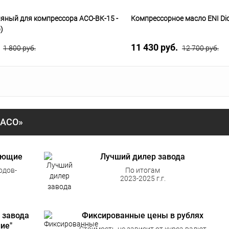
яный для компрессора АСО-ВК-15 -
Компрессорное масло ENI Dic
)
.
11 430 руб.
1 800 руб.
12 700 руб.
«АСО»
ующие
Лучший дилер завода
одов-
По итогам
2023-2025 г.г.
 завода
Фиксированные цены в рублях
ие"