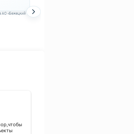
Декларация о соответствии на поршневые
компрессоры АСО
а АО «Бежецкий
Алексей
29 сентября 2024
сор,чтобы
Надо приезжать с готовым решение
ъекты
по оборудованию, Компетентность