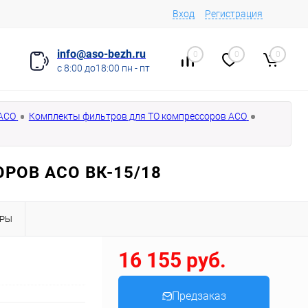
Вход
Регистрация
info@aso-bezh.ru
0
0
0
с 8:00 до18:00 пн - пт
 АСО
Комплекты фильтров для ТО компрессоров АСО
РОВ АСО ВК-15/18
АРЫ
16 155 руб.
Предзаказ