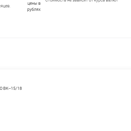
Стоимость не зависит от курса валют
яцев.
О ВК--15/18