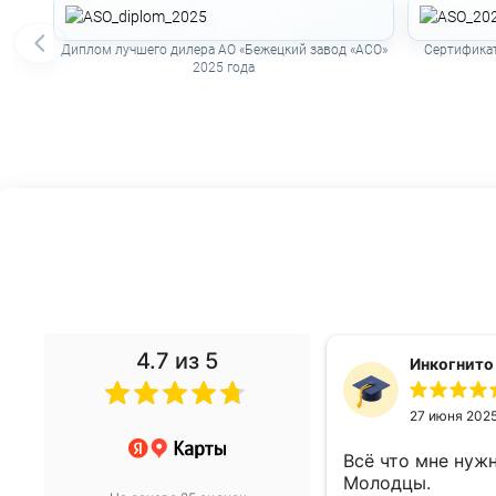
Диплом лучшего дилера АО «Бежецкий завод «АСО»
Сертификат
2025 года
4.7
из 5
денис Ф.
Инкогнито
19 мая 2022
27 июня 202
й выбор компрессоров ,
Всё что мне нужн
выбрать и сразу купить
Молодцы.