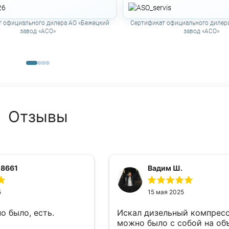
 официального дилера АО «Бежецкий
Сертификат официального дилер
завод «АСО»
завод «АСО»
Отзывы
 8661
Вадим Ш.
5
15 мая 2025
о было, есть.
Искал дизельный компрес
можно было с собой на об