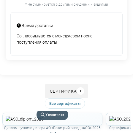
* Не суммируется с другими скидками и акциями
Время доставки
Согласовывается с менеджером после
поступления оплаты
СЕРТИФИКАТЫ
Все сертификаты
Увеличить
Диплом лучшего дилера АО «Бежецкий завод «АСО» 2025
Сертификат о
года