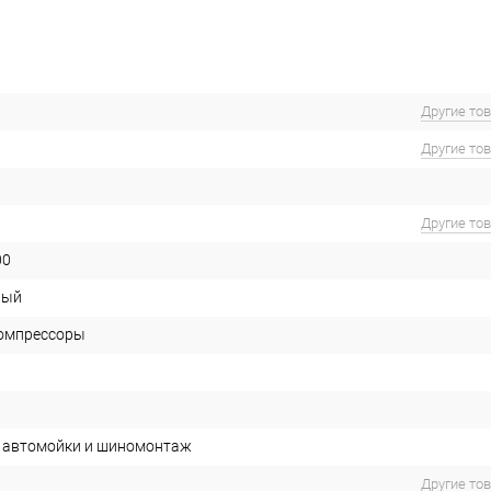
Другие то
Другие то
Другие то
00
ный
омпрессоры
 автомойки и шиномонтаж
Другие то