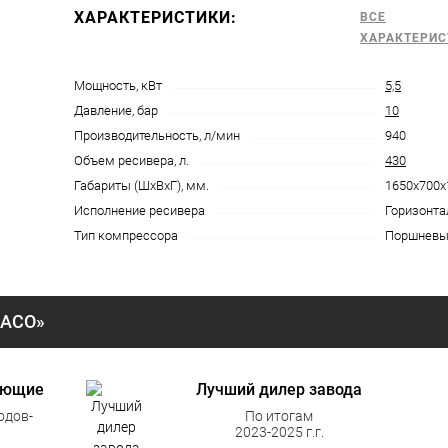
ХАРАКТЕРИСТИКИ:
ВСЕ
ХАРАКТЕРИС
Мощность, кВт
5,5
Давление, бар
10
Производительность, л/мин
940
Объем ресивера, л.
430
Габариты (ШхВхГ), мм.
1650х700х
Исполнение ресивера
Горизонт
Тип компрессора
Поршневы
«АСО»
ующие
Лучший дилер завода
одов-
По итогам
2023-2025 г.г.