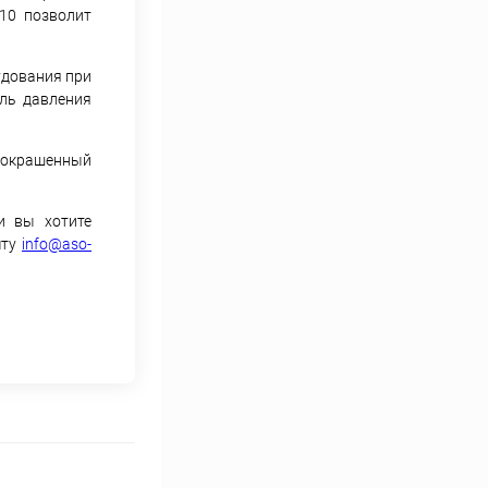
10 позволит
удования при
оль давления
й окрашенный
и вы хотите
чту
info@aso-