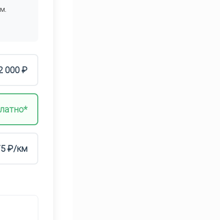
м.
2 000 ₽
латно*
75 ₽/км