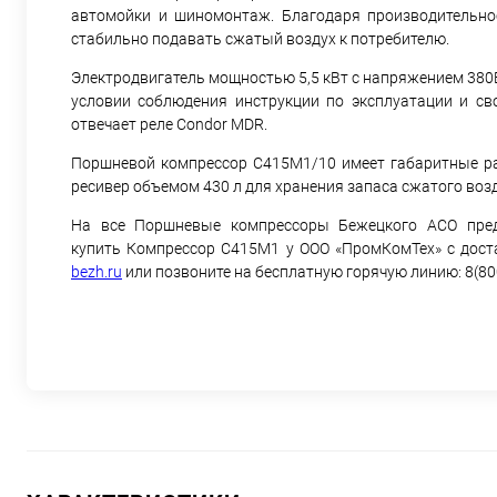
автомойки и шиномонтаж. Благодаря производительно
стабильно подавать сжатый воздух к потребителю.
Электродвигатель мощностью 5,5 кВт с напряжением 380
условии соблюдения инструкции по эксплуатации и св
отвечает реле Condor MDR.
Поршневой компрессор С415М1/10 имеет габаритные ра
ресивер объемом 430 л для хранения запаса сжатого возд
На все Поршневые компрессоры Бежецкого АСО предо
купить Компрессор С415М1 у ООО «ПромКомТех» с доста
bezh.ru
или позвоните на бесплатную горячую линию: 8(80