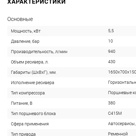
ХАРАКТЕРИСТИКИ
Основные
5,5
Мощность, кВт
10
Давление, бар
940
Производительность, л/мин
430
Объем ресивера, л.
1650х700х15
Габариты (ШхВхГ), мм.
Горизонталь
Исполнение ресивера
Поршневые к
Тип компрессора
380
Питание, В
С415М
Тип поршневого блока
Автосервисы,
Сфера применения
Ременной
Тип привода