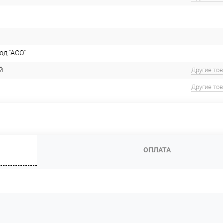
од "АСО"
й
Другие то
Другие то
ОПЛАТА