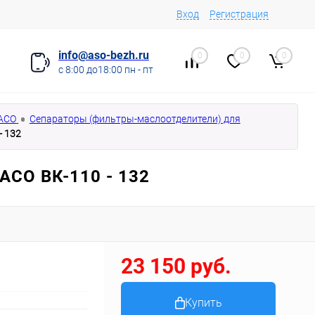
Вход
Регистрация
info@aso-bezh.ru
0
0
0
с 8:00 до18:00 пн - пт
 АСО
Сепараторы (фильтры-маслоотделители) для
- 132
СО ВК-110 - 132
23 150 руб.
Купить