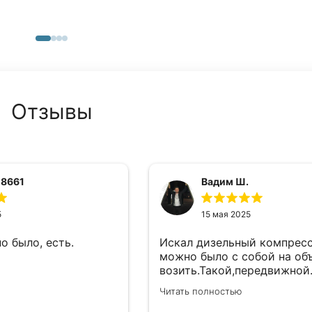
Отзывы
 8661
Вадим Ш.
5
15 мая 2025
о было, есть.
Искал дизельный компрес
можно было с собой на об
возить.Такой,передвижной
такой вариант.Тут нашел у
Читать полностью
подходящую модель.Взял,