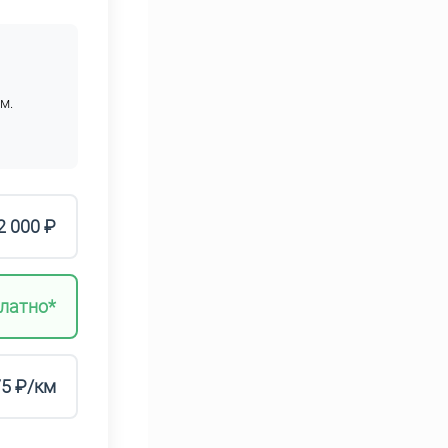
м.
2 000 ₽
латно*
75 ₽/км