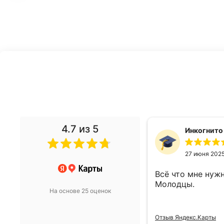
4.7
из 5
денис Ф.
Инкогнито
19 мая 2022
27 июня 202
й выбор компрессоров ,
Всё что мне нужн
выбрать и сразу купить
Молодцы.
На основе 25 оценок
декс.Карты
Отзыв Яндекс.Карты