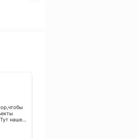
Алексей
29 сентября 2024
сор,чтобы
Надо приезжать с готовым решение
ъекты
по оборудованию, Компетентность
.Тут нашел
хорошая
 них
теперь