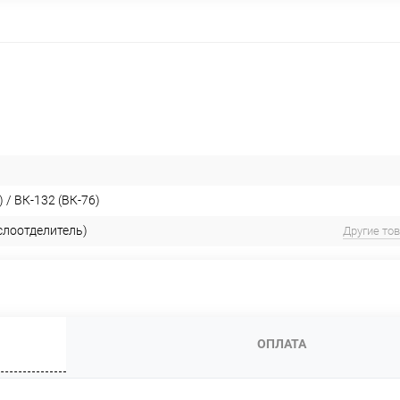
) / ВК-132 (ВК-76)
слоотделитель)
Другие то
ОПЛАТА