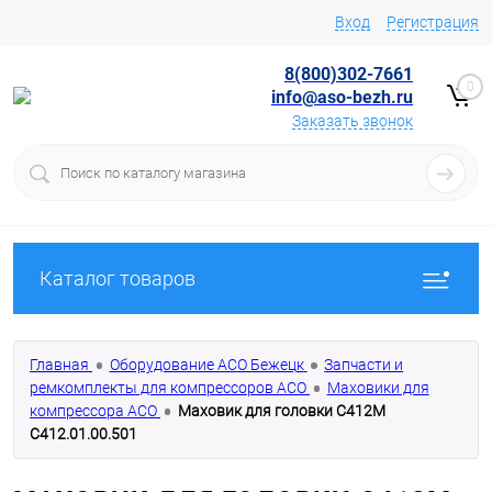
Вход
Регистрация
8(800)302-7661
0
info@aso-bezh.ru
Заказать звонок
Каталог товаров
Главная
Оборудование АСО Бежецк
Запчасти и
ремкомплекты для компрессоров АСО
Маховики для
компрессора АСО
Маховик для головки С412М
С412.01.00.501