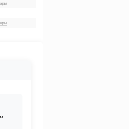
вары
вары
м.