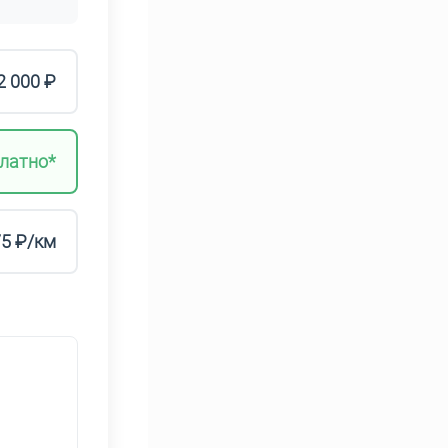
2 000 ₽
латно*
75 ₽/км