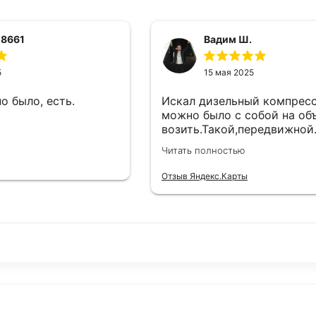
 8661
Вадим Ш.
5
15 мая 2025
о было, есть.
Искал дизельный компрес
можно было с собой на об
возить.Такой,передвижной
такой вариант.Тут нашел у
Читать полностью
подходящую модель.Взял,
используем на выездных
Отзыв Яндекс.Карты
работах.Работает как пол