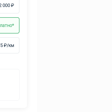
2 000 ₽
латно*
75 ₽/км