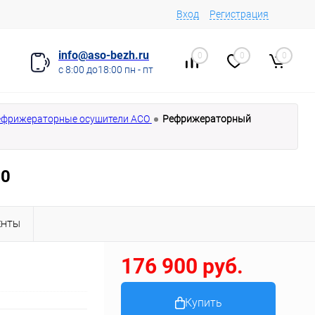
Вход
Регистрация
info@aso-bezh.ru
0
0
0
с 8:00 до18:00 пн - пт
ефрижераторные осушители АСО
Рефрижераторный
0
ЕНТЫ
176 900 руб.
Купить