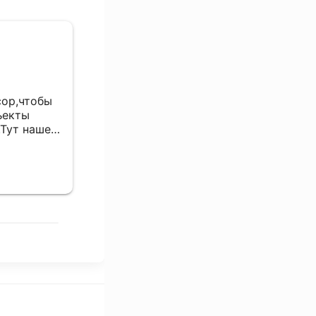
Алексей
29 сентября 2024
сор,чтобы
Надо приезжать с готовым решение
ъекты
по оборудованию, Компетентность
.Тут нашел
хорошая
 них
теперь
Отзыв Яндекс.Карты
ожено