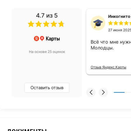
4.7
из 5
денис Ф.
Инкогнито
19 мая 2022
27 июня 202
й выбор компрессоров ,
Всё что мне нужн
выбрать и сразу купить
Молодцы.
На основе 25 оценок
декс.Карты
Отзыв Яндекс.Карты
Оставить отзыв