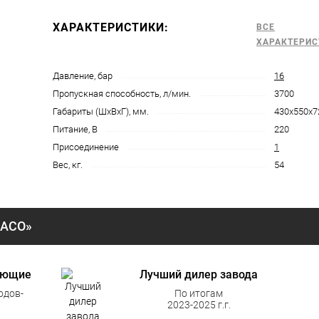
ХАРАКТЕРИСТИКИ:
ВСЕ
ХАРАКТЕРИС
Давление, бар
16
Пропускная способность, л/мин.
3700
Габариты (ШхВхГ), мм.
430х550х7
Питание, В
220
Присоединение
1
Вес, кг.
54
«АСО»
ующие
Лучший дилер завода
одов-
По итогам
2023-2025 г.г.