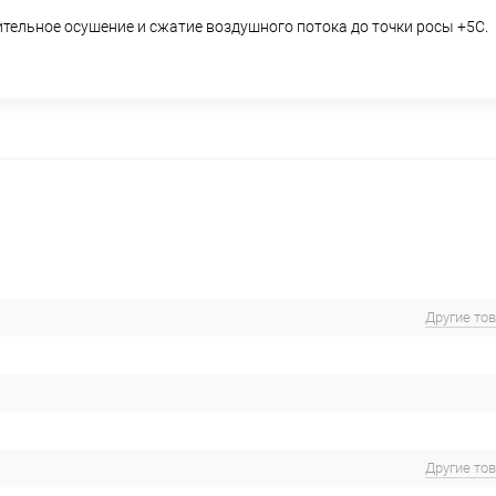
ельное осушение и сжатие воздушного потока до точки росы +5С.
Другие то
Другие то