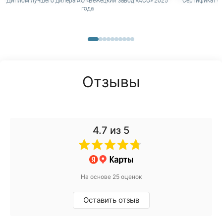
Диплом лучшего дилера АО «Бежецкий завод «АСО» 2025
Сертификат о
года
Отзывы
4.7
из 5
На основе 25 оценок
Оставить отзыв