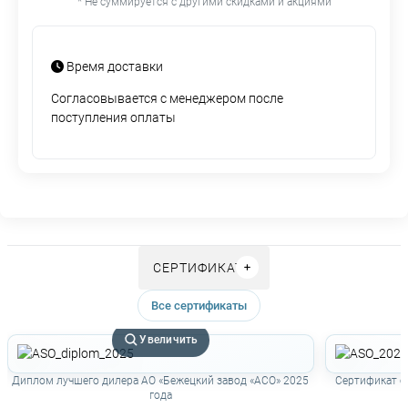
* Не суммируется с другими скидками и акциями
Время доставки
Согласовывается с менеджером после
поступления оплаты
СЕРТИФИКАТЫ
Все сертификаты
Увеличить
Диплом лучшего дилера АО «Бежецкий завод «АСО» 2025
Сертификат о
года