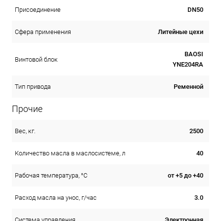
DN50
Присоединение
Литейные цехи
Сфера применения
BAOSI
Винтовой блок
YNE204RA
Ременной
Тип привода
Прочие
2500
Вес, кг.
40
Количество масла в маслосистеме, л
от +5 до +40
Рабочая температура, °C
3.0
Расход масла на унос, г/час
Электронная
Система управления