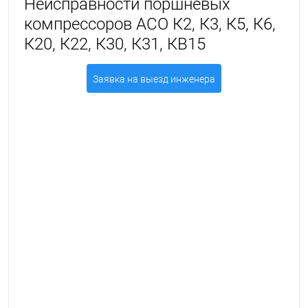
Неисправности поршневых
компрессоров АСО К2, К3, К5, К6,
К20, К22, К30, К31, КВ15
Заявка на выезд инженера