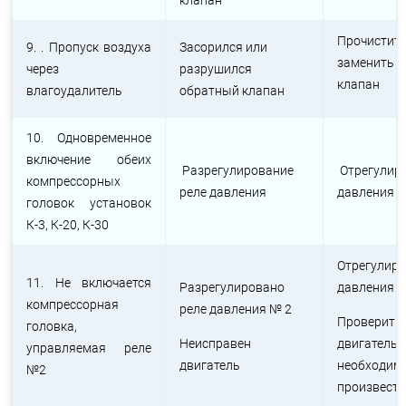
клапан
Прочист
9. . Пропуск воздуха
Засорился или
заменить
через
разрушился
клапан
влагоудалитель
обратный клапан
10. Одновременное
включение обеих
Разрегулирование
Отрегулиро
компрессорных
реле давления
давления
головок установок
К-3, К-20, К-30
Отрегулиро
11. Не включается
Разрегулировано
давления №
компрессорная
реле давления № 2
Проверить
головка,
Неисправен
двигате
управляемая реле
двигатель
необходим
№2
произвести