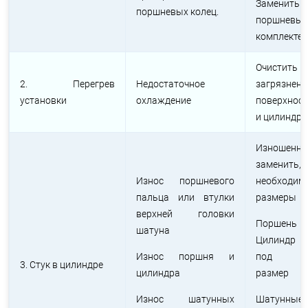
Заменить 
поршневых колец.
поршневые 
комплекте)
Очистить
2. Перегрев
Недостаточное
загрязнен
установки
охлаждение
поверхнос
и цилиндро
Изношенн
заменить,
Износ поршневого
необходим
пальца или втулки
размеры
верхней головки
Поршень 
шатуна
Цилиндр 
Износ поршня и
под ре
3. Стук в цилиндре
цилиндра
размер
Износ шатунных
Шатунны