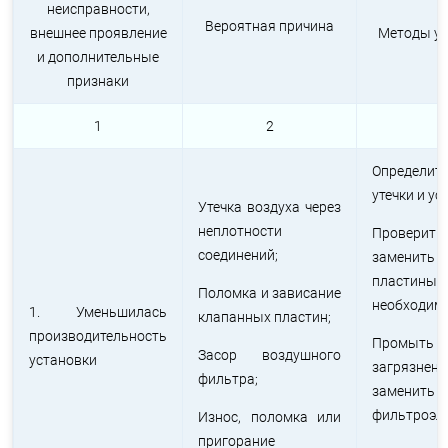
неисправности,
Вероятная причина
внешнее проявление
Методы ус
и дополнительные
признаки
1
2
3
Определи
утечки и ус
Утечка воздуха через
неплотности
Проверить
соединений;
заменить 
пласти
Поломка и зависание
необходим
1. Уменьшилась
клапанных пластин;
производительность
Промыть 
Засор воздушного
установки
загрязн
фильтра;
заменить
фильтроэл
Износ, поломка или
пригорание