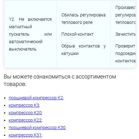
Произвест
Сбилась регулировка
регулировк
12. Не включается
теплового реле
теплового 
магнитный
пускатель или
Плохой контакт
Зачистить 
автоматический
Обрыв контактов у
Проверить
выключатель
катушки
подсоедин
контактов
Вы можете ознакомиться с ассортиментом
товаров:
поршневой компрессор К2
;
компрессор К3
;
компрессор К20
;
компрессор К22
;
поршневой компрессор К30
;
компрессор К31
;