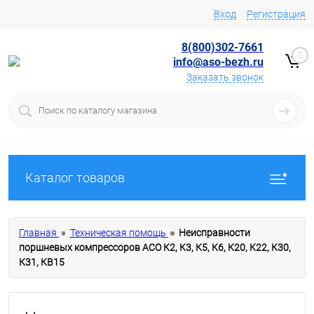
Вход
Регистрация
8(800)302-7661
0
info@aso-bezh.ru
Заказать звонок
Каталог товаров
Главная
Техническая помощь
Неисправности
поршневых компрессоров АСО К2, К3, К5, К6, К20, К22, К30,
К31, КВ15