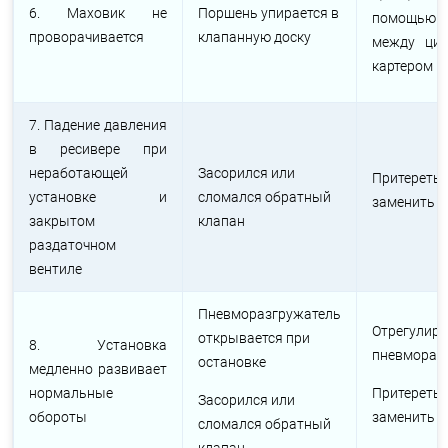
6. Маховик не
Поршень упирается в
помощью 
проворачивается
клапанную доску
между ци
картером
7. Падение давления
в ресивере при
неработающей
Засорился или
Притереть 
установке и
сломался обратный
заменить 
закрытом
клапан
раздаточном
вентиле
Пневморазгружатель
Отрегулир
открывается при
8. Установка
пневмораз
остановке
медленно развивает
нормальные
Притереть 
Засорился или
обороты
заменить 
сломался обратный