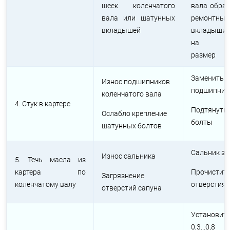
шеек коленчатого
вала обраб
вала или шатунных
ремонтны
вкладышей
вкладыши
на рем
размер
Заменить
Износ подшипников
подшипни
коленчатого вала
4. Стук в картере
Подтянуть
Ослабло крепление
болты
шатунных болтов
Сальник з
Износ сальника
5. Течь масла из
картера по
Прочистит
Загрязнение
коленчатому валу
отверстия 
отверстий сапуна
Установи
0,3...0