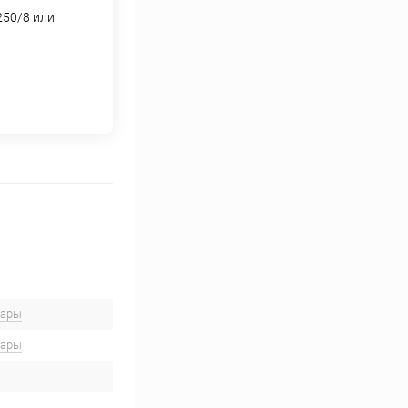
250/8 или
вары
вары