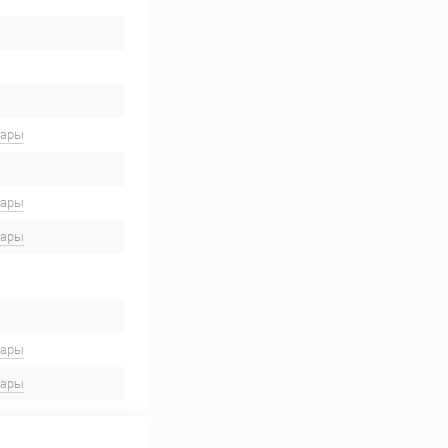
вары
вары
вары
вары
вары