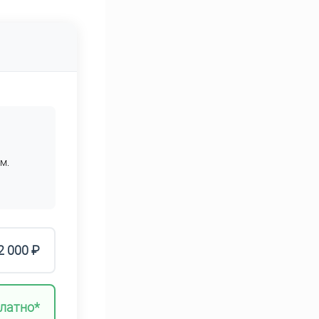
м.
2 000 ₽
латно*