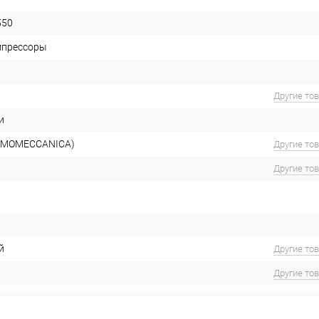
550
мпрессоры
Другие то
и
RMOMECCANICA)
Другие то
Другие то
й
Другие то
Другие то