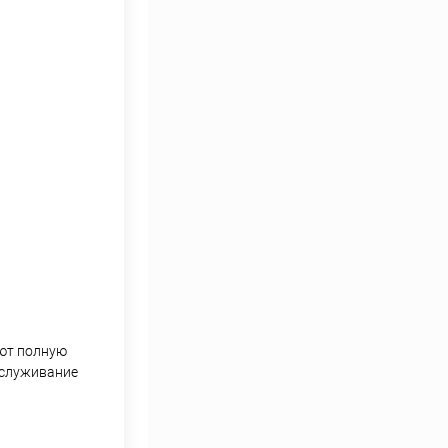
еют полную
бслуживание