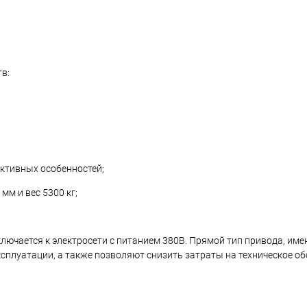
в:
уктивных особенностей;
мм и вес 5300 кг;
ючается к электросети с питанием 380В. Прямой тип привода, им
ксплуатации, а также позволяют снизить затраты на техническое о