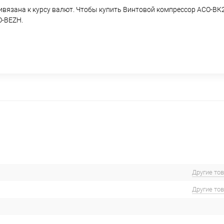
ривязана к курсу валют. Чтобы купить Винтовой компрессор АСО-ВК
O-BEZH.
Другие то
Другие то