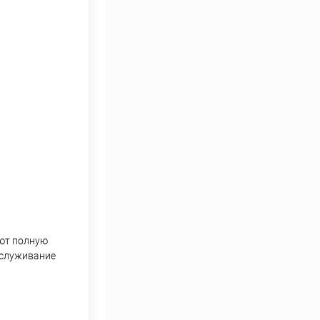
еют полную
бслуживание