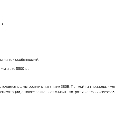
в:
уктивных особенностей;
мм и вес 5500 кг;
ючается к электросети с питанием 380В. Прямой тип привода, им
ксплуатации, а также позволяют снизить затраты на техническое о