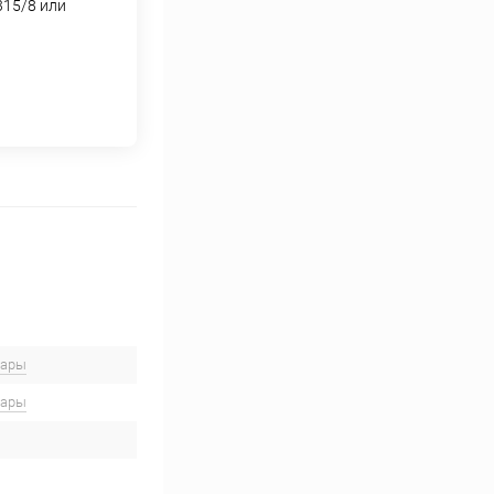
315/8 или
вары
вары