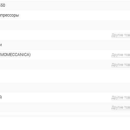
550
мпрессоры
Другие то
и
RMOMECCANICA)
Другие то
Другие то
й
Другие то
Другие то