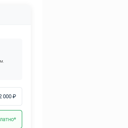
м.
2 000 ₽
латно*