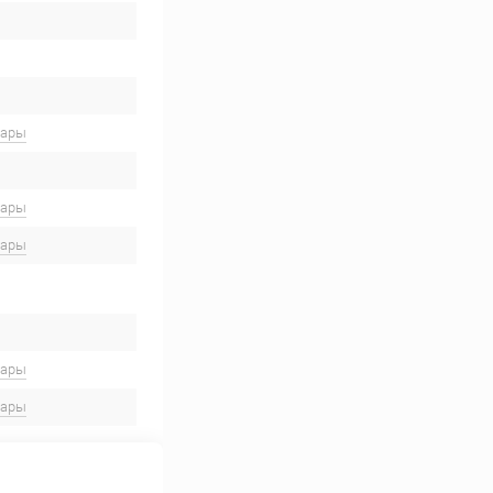
вары
вары
вары
вары
вары