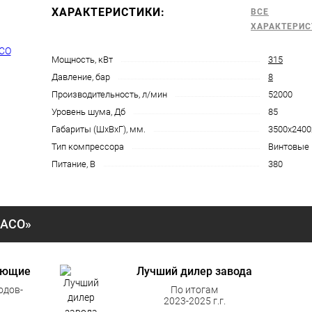
ХАРАКТЕРИСТИКИ:
ВСЕ
ХАРАКТЕРИС
Мощность, кВт
315
Давление, бар
8
Производительность, л/мин
52000
Уровень шума, Дб
85
Габариты (ШхВхГ), мм.
3500х2400
Тип компрессора
Винтовые
Питание, В
380
«АСО»
ующие
Лучший дилер завода
одов-
По итогам
2023-2025 г.г.