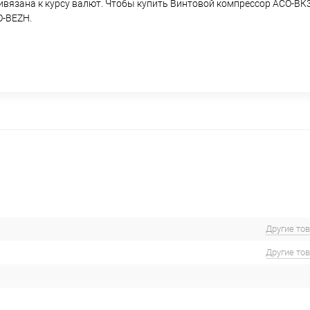
ривязана к курсу валют. Чтобы купить Винтовой компрессор АСО-ВК
O-BEZH.
Другие то
Другие то