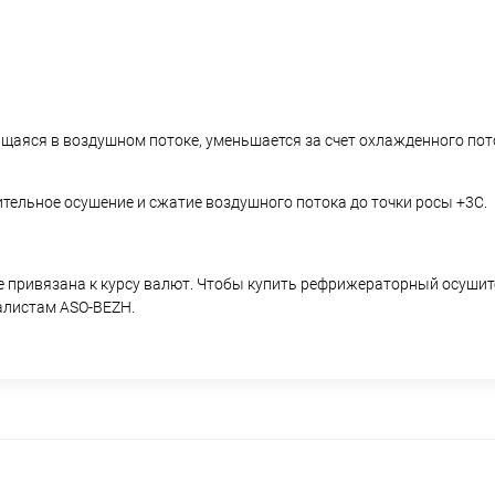
ащаяся в воздушном потоке, уменьшается за счет охлажденного пот
ельное осушение и сжатие воздушного потока до точки росы +3С.
не привязана к курсу валют. Чтобы купить рефрижераторный осуши
алистам ASO-BEZH.