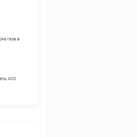
ока газа в
тель АСО