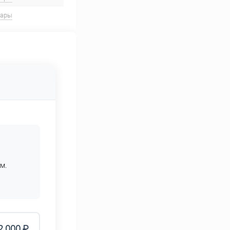
вары
м.
2 000 ₽