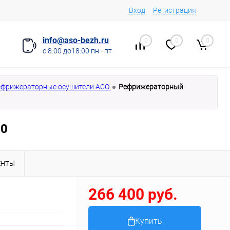
Вход
Регистрация
info@aso-bezh.ru
0
0
0
с 8:00 до18:00 пн - пт
ефрижераторные осушители АСО
Рефрижераторный
0
ЕНТЫ
266 400 руб.
Купить