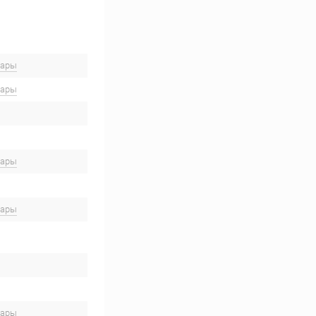
вары
вары
вары
вары
вары