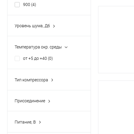
900
(4)
Уровень шума, Дб
64-68
(0)
68
(0)
Температура окр. среды
68-72
(0)
от +5 до +40
(0)
72
(6)
72-76
(0)
Тип компрессора
Показать ещё 4
Присоединение
1/2
(0)
1
(16)
Питание, В
1 1/2
(0)
380
(27)