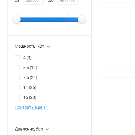
От
До
Мощность, кВт
4
(9)
5,5
(11)
7,5
(24)
11
(26)
15
(28)
Показать ещё 14
Давление, бар