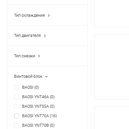
от +5 до +40
(0)
Тип охлаждения
Воздушное
(27)
Тип двигателя
Электрический
(27)
Тип смазки
Масляный
(1)
Винтовой блок
BAOSI
(0)
BAOSI YNT46A
(0)
BAOSI YNT55A
(0)
BAOSI YNT70A
(16)
BAOSI YNT70B
(0)